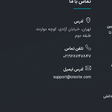
تماس با ما
آدرس
بین
تهران، خیابان آزادی، کوچه دوازده،
تا
طبقه دوم
تلفن تماس
021968747847
آدرس ایمیل
support@creote.com
دانش