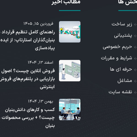
خش ها
مطالب اخیر
زیر ساخت
فروردین 15, 1405
راهنمای کامل تنظیم قرارداد 
پشتیبانی
بنیان‌گذاران استارتاپ: از ایده 
حریم خصوصی
پیاده‌سازی
شرایط و مقررات
اسفند 13, 1404
حرفه ای ها
فروش آنلاین چیست؟ اصول
بازاریابی در پلتفرم‌های فروش
مشاغل
اینترنتی
نقشه سایت
بهمن 13, 1404
کسب و کارهای دانش‌بنیان
چیست؟ + بررسی محصولات 
بنیان