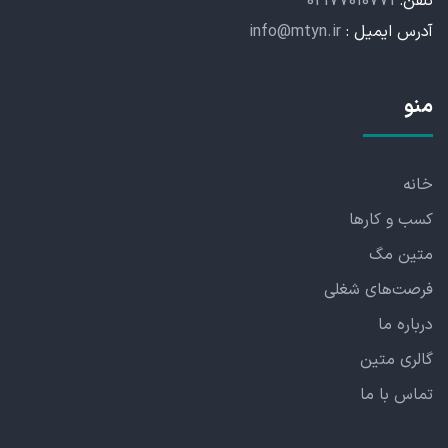
تلفن:
02177010771
آدرس ایمیل :
info@mtyn.ir
منو
خانه
کسب و کارها
متین مگ
فرصت‌های شغلی
درباره ما
گالری متین
تماس با ما