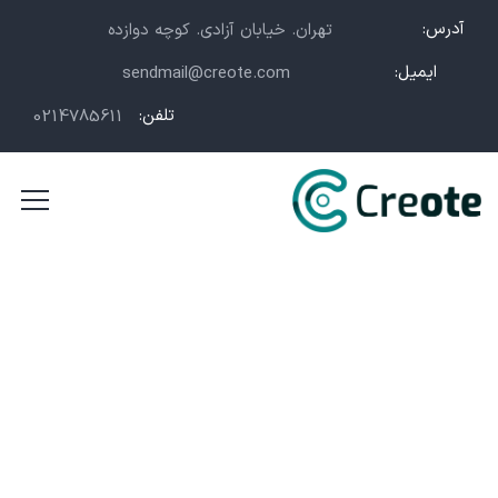
آدرس:
تهران. خیابان آزادی. کوچه دوازده
ایمیل:
sendmail@creote.com
تلفن:
0214785611