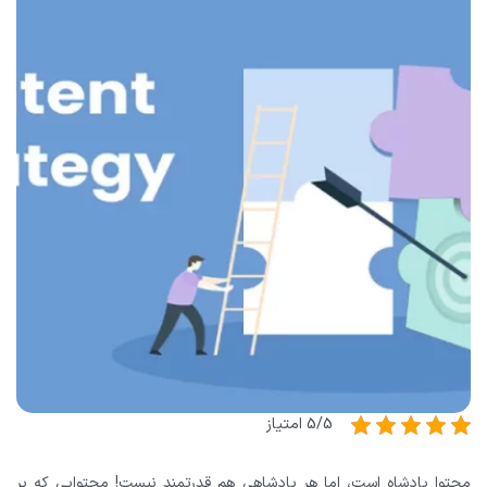
5/5 امتیاز
محتوا پادشاه است، اما هر پادشاهی هم قدرتمند نیست! محتوایی که بر