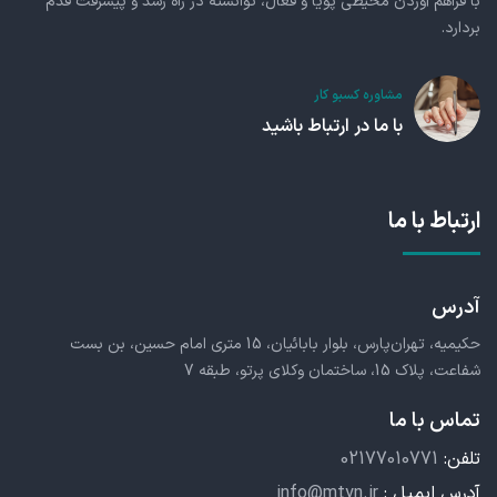
با فراهم آوردن محیطی پویا و فعال، توانسته در راه رشد و پیشرفت قدم
بردارد.
مشاوره کسبو کار
با ما در ارتباط باشید
ارتباط با ما
آدرس
حکیمیه، تهران‌پارس، بلوار بابائیان، 15 متری امام حسین، بن بست
شفاعت، پلاک 15، ساختمان وکلای پرتو، طبقه 7
تماس با ما
تلفن:
02177010771
آدرس ایمیل :
info@mtyn.ir