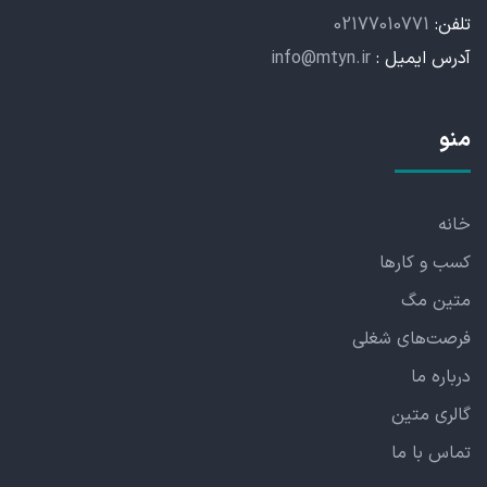
تلفن:
02177010771
آدرس ایمیل :
info@mtyn.ir
منو
خانه
کسب و کارها
متین مگ
فرصت‌های شغلی
درباره ما
گالری متین
تماس با ما