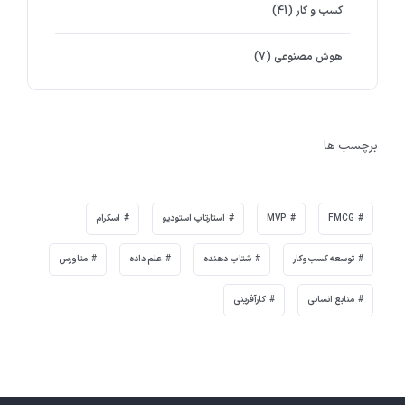
کسب و کار
(41)
هوش مصنوعی
(7)
برچسب ها
FMCG
MVP
استارتاپ استودیو
اسکرام
توسعه کسب‌وکار
شتاب دهنده
علم داده
متاورس
منابع انسانی
کارآفرینی