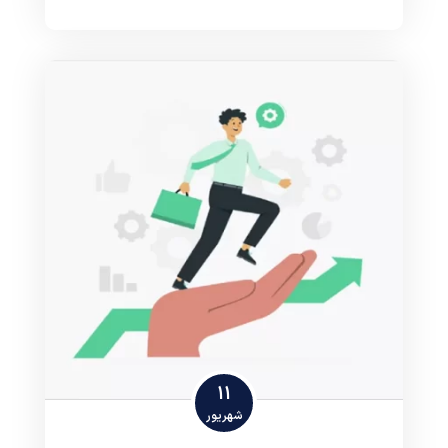
11
شهریور